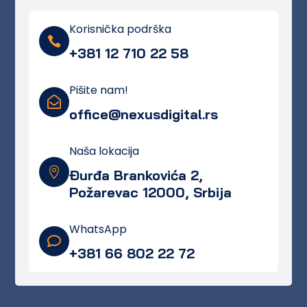
Korisnička podrška

+381 12 710 22 58
Pišite nam!

office@nexusdigital.rs
Naša lokacija

Đurđa Brankovića 2,
Požarevac 12000, Srbija
WhatsApp

+381 66 802 22 72