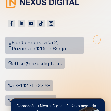
×
Đurđa Brankovića 2,

Požarevac 12000, Srbija
office@nexusdigital.rs

+381 12 710 22 58

+381 66 802 22 72

Dobrodošli u Nexus Digital! 👋 Kako mogu da